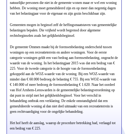
natuurlijke personen die niet in de gemeente wonen maar er wel een woning
hebben. De woning moet gemeubileerd zijn en op meer dan negentig dagen
van het belastingjaar voor de eigenaar en zijn gezin beschikbaar zijn.
Gemeenten mogen in beginsel zelf de heffingsmaatstaven van gemeentelijke
belastingen bepalen. Die vrijheid wordt begrensd door algemene
rechtsbeginselen zoals het gelijkheidsbeginsel.
De gemeente Ommen maakt bij de forensenbelasting onderscheid tussen
woningen op een recreatieterrein en andere woningen. Voor de eerste
categorie woningen geldt een vast bedrag aan forensenbelasting, ongeacht de
waarde van de woning. In het belastingjaar 2015 was dat een bedrag van €
225. Voor de tweede categorie is de hoogte van de forensenbelasting
gekoppeld aan de WOZ-waarde van de woning. Bij een WOZ-waarde van
minder dan € 60.000 bedroeg de belasting € 755. Bij een WOZ-waarde van
€ 140.000 of meer bedroeg de forensenbelasting € 1.620. Naar het oordeel
van Hof Arnhem-Leeuwarden is de gemeentelijke belastingverordening op
dat punt in strijd met het gelijkheidsbeginsel. Voor het verschil in
behandeling ontbrak een verklaring. De enkele omstandigheid dat een
gemeubileerde woning al dan niet deel uitmaakt van een recreatieterrein is
geen rechtvaardiging voor de ongelijke behandeling.
Het hof heeft de aanslag, waarop de procedure betrekking had, verlaagd tot
een bedrag van € 225.