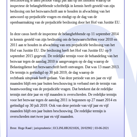
beschouwing te laten periode vangt pas aan op het moment waarop de
inspecteur de belanghebbende schriftelijk in kennis heeft gesteld van zijn
beslissing om het bezwaarschrift aan te houden in afwachting van het
antwoord op prejudiciële vragen en eindigt op de dag van de
openbaarmaking van de prejudiciële beslissing door het Hof van Justitie EU.
In deze casus heeft de inspecteur de belanghebbende op 11 september 2014
in kennis gesteld van zijn beslissing om de bezwaarschriften voor 2010 en
2011 aan te houden in afwachting van een prejudiciële beslissing van het
Hof van Justitie EU. Die beslissing heeft het Hof van Justitie EU op 9
september 2015 gegeven. De redelijke termijn voor de behandeling van het
bezwaar tegen de aanslag 2010 is aangevangen op de dag waarop de
Belastingdienst het bezwaarschrift heeft ontvangen. Dat was 13 maart 2013.
De termijn is geëindigd op 30 juli 2019, de dag waarop de
rechtbank uitspraak heeft gedaan. Van deze periode van zes jaar en vijf
maanden blijft een jaar buiten beschouwing in verband met de termijn van
beantwoording van de prejudiciële vragen. Dat betekent dat de redelijke
termijn met drie jaar en vijf maanden is overschreden. De redelijke termijn
voor het bezwaar tegen de aanslag 2011 is begonnen op 27 maart 2014 en
geëindigd op 30 juli 2019. Ook van deze periode van vijf jaar en vijf
maanden blijft een jaar buiten beschouwing. De redelijke termijn is
overschreden met twee jaar en vijf maanden.
Bron: Hoge Raad | jurisprudentie | ECLINLHR2021826, 20/02902 | 03-06-2021